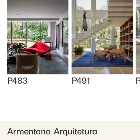
P483
P491