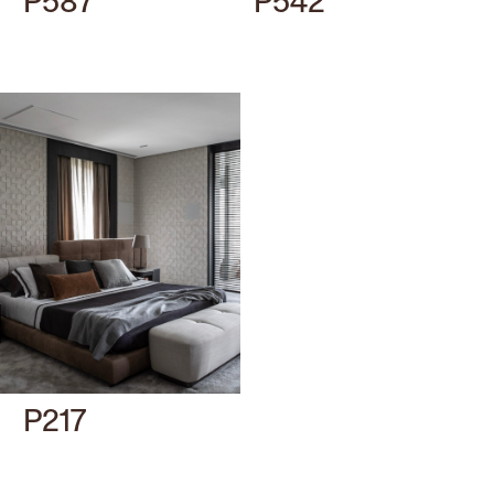
P587
P542
P217