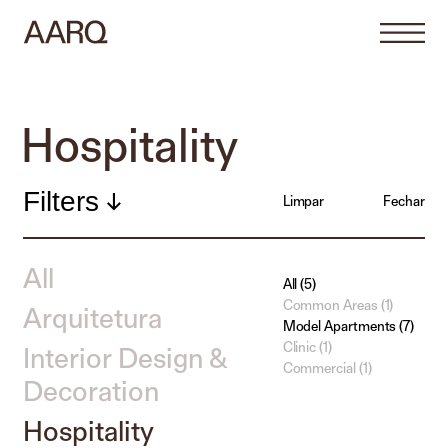
Hospitality
Filters
Limpar
Fechar
All
All (5)
Common Areas (1)
Arquitetura
Model Apartments (7)
Clinic (1)
Interior Design &
Commercial (1)
Decoration
Hospitality