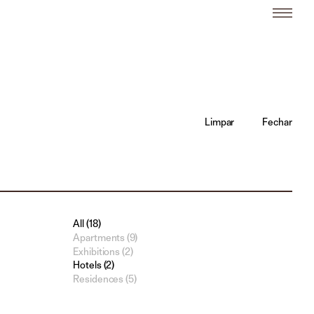
Limpar
Fechar
All (18)
Apartments (9)
Exhibitions (2)
Hotels (2)
Residences (5)