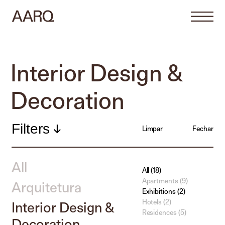
Interior Design &
Decoration
Filters
Limpar
Fechar
All
All (18)
Apartments (9)
Arquitetura
Exhibitions (2)
Hotels (2)
Interior Design &
Residences (5)
Decoration